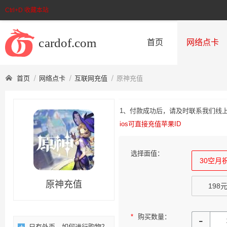
Ctrl+D 收藏本站
首页
网络点卡
首页
网络点卡
互联网充值
原神充值
1、付款成功后，请及时联系我们线上客服
ios可直接充值苹果ID
选择面值：
30空月
原神充值
198
*
购买数量：
-
只有外币，如何进行购物？