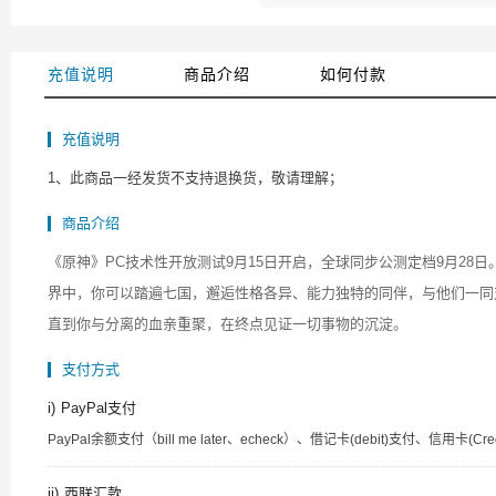
充值说明
商品介绍
如何付款
充值说明
1、此商品一经发货不支持退换货，敬请理解；
商品介绍
《原神》PC技术性开放测试9月15日开启，全球同步公测定档9月2
界中，你可以踏遍七国，邂逅性格各异、能力独特的同伴，与他们一同
直到你与分离的血亲重聚，在终点见证一切事物的沉淀。
支付方式
i)
PayPal支付
PayPal余额支付（bill me later、echeck）、借记卡(debit)支付、信用卡(Credit)
ii)
西联汇款