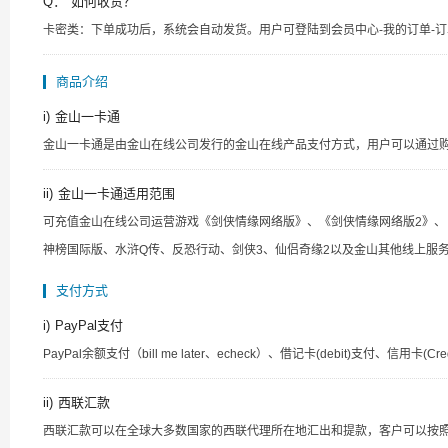
Q：
如何收货？
卡密类：下单成功后，系统会自动发货。用户可登陆到会员中心-我的订单-订
商品介绍
i)
金山一卡通
金山一卡通是由金山在线公司发行的金山在线产品支付方式，用户可以通过
ii)
金山一卡通适用范围
可充值金山在线公司运营游戏《剑侠情缘网络版》、《剑侠情缘网络版2》、《
神榜国际版、水浒Q传、反恐行动、剑侠3、仙侣奇缘2以及金山其他线上服
支付方式
i)
PayPal支付
PayPal余额支付（bill me later、echeck）、借记卡(debit)支付、信用卡(Credit)
ii)
西联汇款
西联汇款可以在全球大多数国家的西联代理所在地汇出和提款，客户可以按照以下提