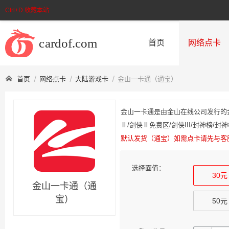
Ctrl+D 收藏本站
首页
网络点卡
首页
网络点卡
大陆游戏卡
金山一卡通（通宝）
金山一卡通是由金山在线公司发行的金
Ⅱ/剑侠Ⅱ免费区/剑侠III/封神榜/
默认发货（通宝）如需点卡请先与客
选择面值：
30元
金山一卡通（通
宝）
50元